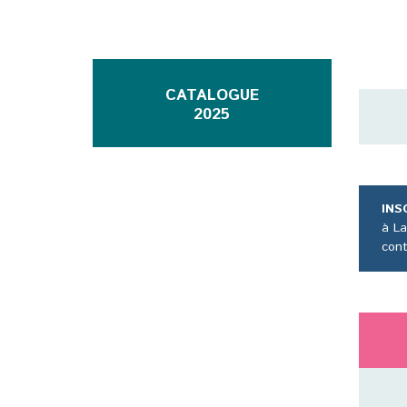
CATALOGUE
2025
INS
à La
cont