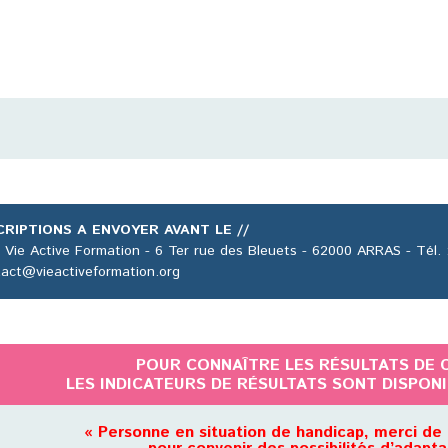
CRIPTIONS A ENVOYER AVANT LE //
 Vie Active Formation - 6 Ter rue des Bleuets - 62000 ARRAS - Tél. :
act@vieactiveformation.org
POUR CONNAÎTRE LES RÉSULTATS DE 
LES INDICATEURS DE RÉSULTATS SONT DISPON
« Personne en situation de handicap, merci de 