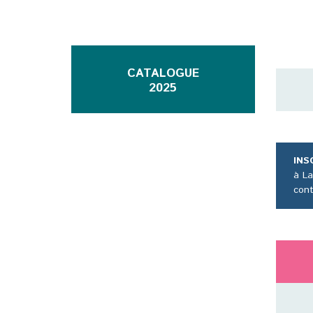
CATALOGUE
2025
INS
à La
cont