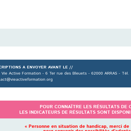
CRIPTIONS A ENVOYER AVANT LE //
 Vie Active Formation - 6 Ter rue des Bleuets - 62000 ARRAS - Tél. :
act@vieactiveformation.org
POUR CONNAÎTRE LES RÉSULTATS DE 
LES INDICATEURS DE RÉSULTATS SONT DISPON
« Personne en situation de handicap, merci de 