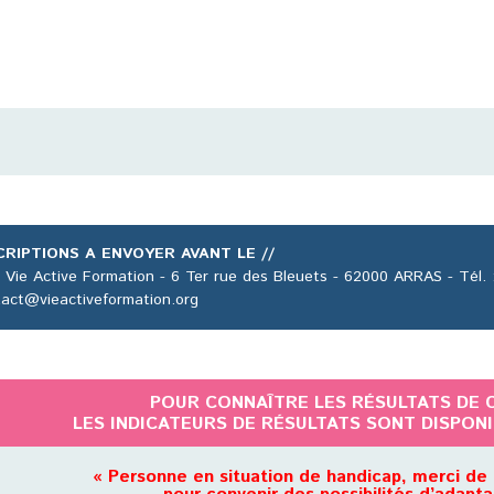
CRIPTIONS A ENVOYER AVANT LE //
 Vie Active Formation - 6 Ter rue des Bleuets - 62000 ARRAS - Tél. :
act@vieactiveformation.org
POUR CONNAÎTRE LES RÉSULTATS DE 
LES INDICATEURS DE RÉSULTATS SONT DISPON
« Personne en situation de handicap, merci de 