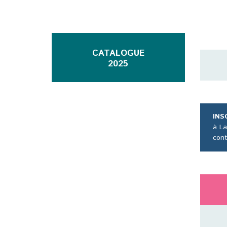
CATALOGUE
2025
INS
à La
cont