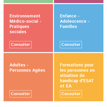
Environnement
Enfance -
Médico-social -
Adolescence -
Pratiques
Familles
sociales
Consulter
Consulter
Adultes -
Formations pour
Personnes Agées
les personnes en
situation de
handicap d'ESAT
et EA
Consulter
Consulter