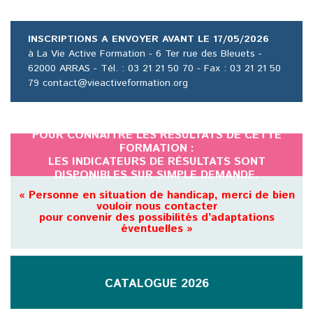
INSCRIPTIONS A ENVOYER AVANT LE 17/05/2026
à La Vie Active Formation - 6 Ter rue des Bleuets -
62000 ARRAS - Tél. : 03 21 21 50 70 - Fax : 03 21 21 50
79 contact@vieactiveformation.org
POUR CONNAÎTRE LES RÉSULTATS DE CETTE
FORMATION :
LES INDICATEURS DE RÉSULTATS SONT
DISPONIBLES SUR SIMPLE DEMANDE.
« Personne en situation de handicap, merci de bien
vouloir nous contacter
pour convenir des possibilités d’adaptations
éventuelles »
CATALOGUE 2026