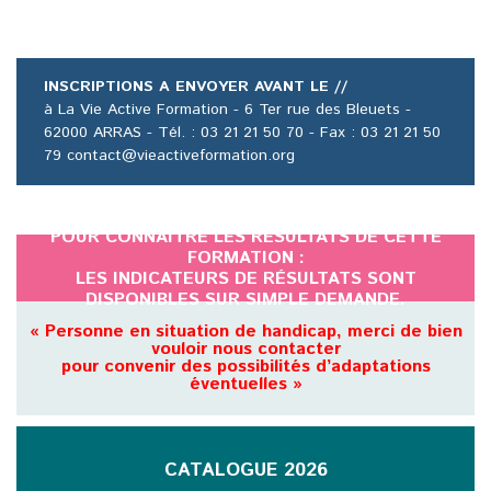
INSCRIPTIONS A ENVOYER AVANT LE //
à La Vie Active Formation - 6 Ter rue des Bleuets -
62000 ARRAS - Tél. : 03 21 21 50 70 - Fax : 03 21 21 50
79 contact@vieactiveformation.org
POUR CONNAÎTRE LES RÉSULTATS DE CETTE
FORMATION :
LES INDICATEURS DE RÉSULTATS SONT
DISPONIBLES SUR SIMPLE DEMANDE.
« Personne en situation de handicap, merci de bien
vouloir nous contacter
pour convenir des possibilités d’adaptations
éventuelles »
CATALOGUE 2026