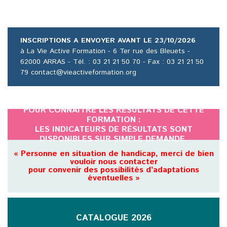
INSCRIPTIONS A ENVOYER AVANT LE 23/10/2026
à La Vie Active Formation - 6 Ter rue des Bleuets -
62000 ARRAS - Tél. : 03 21 21 50 70 - Fax : 03 21 21 50
79 contact@vieactiveformation.org
POUR CONNAÎTRE LES RÉSULTATS DE CETTE
FORMATION :
LES INDICATEURS DE RÉSULTATS SONT
DISPONIBLES SUR SIMPLE DEMANDE.
« Personne en situation de handicap, merci de bien
vouloir nous contacter
pour convenir des possibilités d’adaptations
éventuelles »
CATALOGUE 2026